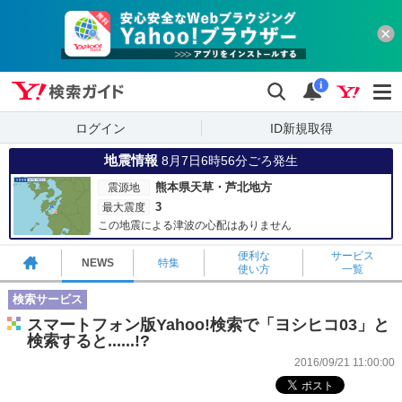
Yahoo!検索ガイド
検索
通知
i
ログイン
ID新規取得
地震情報
8月7日6時56分ごろ発生
熊本県天草・芦北地方
震源地
3
最大震度
この地震による津波の心配はありません
便利な
サービス
NEWS
特集
使い方
一覧
検索サービス
スマートフォン版Yahoo!検索で「ヨシヒコ03」と
検索すると......!?
2016/09/21 11:00:00