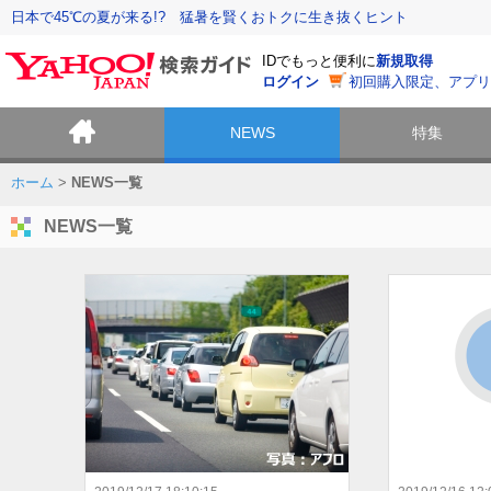
日本で45℃の夏が来る!? 猛暑を賢くおトクに生き抜くヒント
IDでもっと便利に
新規取得
ログイン
初回購入限定、アプリ
NEWS
特集
ホーム
>
NEWS一覧
NEWS一覧