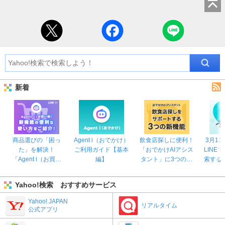
新着
商品選びの「困っ
Agent i​（おで​かけ）​
飲食店探しに便利！
3月1
た」を解決！
ご利用​ガイド【基本
「おでかけAIアシス
LINE
「Agent i（お買い
編】
タント」に3つの新
索すると
物）」の使い方をご
機能
ーから
紹介
つき1
Yahoo!検索 おすすめサービス
登の支
付い
Yahoo! JAPAN
リアルタイム
公式アプリ