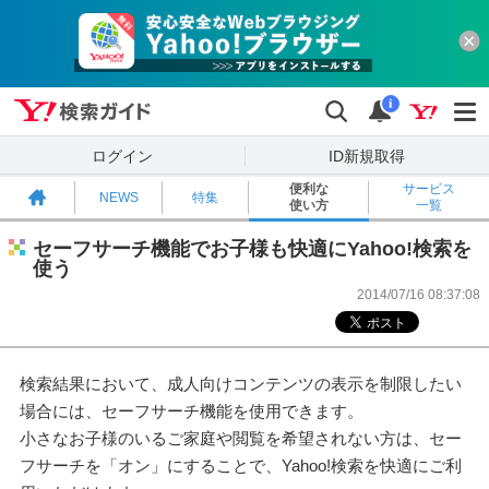
Yahoo!検索ガイド
検索
通知
i
ログイン
ID新規取得
便利な
サービス
NEWS
特集
使い方
一覧
セーフサーチ機能でお子様も快適にYahoo!検索を
使う
2014/07/16 08:37:08
検索結果において、成人向けコンテンツの表示を制限したい
場合には、セーフサーチ機能を使用できます。
小さなお子様のいるご家庭や閲覧を希望されない方は、セー
フサーチを「オン」にすることで、Yahoo!検索を快適にご利