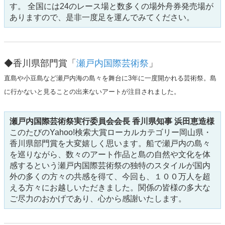
す。 全国には24のレース場と数多くの場外舟券発売場が
ありますので、是非一度足を運んでみてください。
◆香川県部門賞「
瀬戸内国際芸術祭
」
直島や小豆島など瀬戸内海の島々を舞台に3年に一度開かれる芸術祭。島
に行かないと見ることの出来ないアートが注目されました。
瀬戸内国際芸術祭実行委員会会長 香川県知事 浜田恵造様
このたびのYahoo!検索大賞ローカルカテゴリー岡山県・
香川県部門賞を大変嬉しく思います。船で瀬戸内の島々
を巡りながら、数々のアート作品と島の自然や文化を体
感するという瀬戸内国際芸術祭の独特のスタイルが国内
外の多くの方々の共感を得て、今回も、１００万人を超
える方々にお越しいただきました。関係の皆様の多大な
ご尽力のおかげであり、心から感謝いたします。