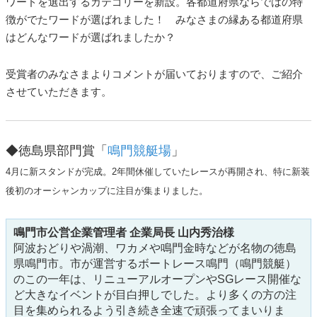
ワードを選出するカテゴリーを新設。各都道府県ならではの特
徴がでたワードが選ばれました！ みなさまの縁ある都道府県
はどんなワードが選ばれましたか？
受賞者のみなさまよりコメントが届いておりますので、ご紹介
させていただきます。
◆徳島県部門賞「
鳴門競艇場
」
4月に新スタンドが完成。2年間休催していたレースが再開され、特に新装
後初のオーシャンカップに注目が集まりました。
鳴門市公営企業管理者 企業局長 山内秀治様
阿波おどりや渦潮、ワカメや鳴門金時などが名物の徳島
県鳴門市。市が運営するボートレース鳴門（鳴門競艇）
のこの一年は、リニューアルオープンやSGレース開催な
ど大きなイベントが目白押しでした。より多くの方の注
目を集められるよう引き続き全速で頑張ってまいりま