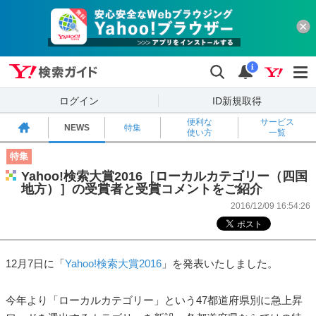
Yahoo!検索ガイド
検索
通知
i
ログイン
ID新規取得
便利な
サービス
NEWS
特集
使い方
一覧
特集
Yahoo!検索大賞2016［ローカルカテゴリー（四国
地方）］の受賞者と受賞コメントをご紹介
2016/12/09 16:54:26
12月7日に「
Yahoo!検索大賞2016
」を発表いたしました。
今年より「ローカルカテゴリー」という47都道府県別に急上昇